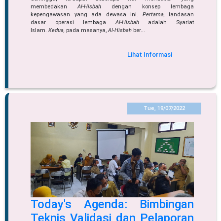
membedakan
Al-Hisbah
dengan konsep lembaga
kepengawasan yang ada dewasa ini.
Pertama,
landasan
dasar operasi lembaga
Al-Hisbah
adalah Syariat
Islam.
K
edua,
pada masanya,
Al-Hisbah
ber...
Lihat Informasi
Tue, 19/07/2022
Today's Agenda: Bimbingan
Teknis Validasi dan Pelaporan