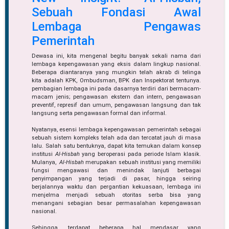
Sebuah Fondasi Awal
Lembaga Pengawas
Pemerintah
Dewasa ini, kita mengenal begitu banyak sekali nama dari
lembaga kepengawasan yang eksis dalam lingkup nasional.
Beberapa diantaranya yang mungkin telah akrab di telinga
kita adalah KPK, Ombudsman, BPK dan Inspektorat tentunya.
pembagian lembaga ini pada dasarnya terdiri dari bermacam-
macam jenis; pengawasan ekstern dan intern, pengawasan
preventif, represif dan umum, pengawasan langsung dan tak
langsung serta pengawasan formal dan informal.
Nyatanya, esensi lembaga kepengawasan pemerintah sebagai
sebuah sistem kompleks telah ada dan tercatat jauh di masa
lalu. Salah satu bentuknya, dapat kita temukan dalam konsep
institusi
Al-Hisbah
yang beroperasi pada periode Islam klasik.
Mulanya,
Al-Hisbah
merupakan sebuah institusi yang memiliki
fungsi mengawasi dan menindak lanjuti berbagai
penyimpangan yang terjadi di pasar, hingga seiring
berjalannya waktu dan pergantian kekuasaan, lembaga ini
menjelma menjadi sebuah otoritas serba bisa yang
menangani sebagian besar permasalahan kepengawasan
nasional.
Sehingga, terdapat beberapa hal mendasar yang