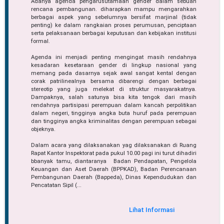
Adanya agenda pengarusutamaan gender dalam sebuah
rencana pembangunan. diharapkan mampu mengarahkan
berbagai aspek yang sebelumnya bersifat marjinal (tidak
penting) ke dalam rangkaian proses perumusan, penciptaan
serta pelaksanaan berbagai keputusan dan kebijakan institusi
formal.
Agenda ini menjadi penting mengingat masih rendahnya
kesadaran kesetaraan gender di lingkup nasional yang
memang pada dasarnya sejak awal sangat kental dengan
corak patrilinealnya bersama dibarengi dengan berbagai
stereotip yang juga melekat di struktur masyarakatnya.
Dampaknya, salah satunya bisa kita tengok dari masih
rendahnya partisipasi perempuan dalam kancah perpolitikan
dalam negeri, tingginya angka buta huruf pada perempuan
dan tingginya angka kriminalitas dengan perempuan sebagai
objeknya.
Dalam acara yang dilaksanakan yag dilaksanakan di Ruang
Rapat Kantor Inspektorat pada pukul 10.00 pagi ini turut dihadiri
bbanyak tamu, diantaranya Badan Pendapatan, Pengelola
Keuangan dan Aset Daerah (BPPKAD), Badan Perencanaan
Pembangunan Daerah (Bappeda), Dinas Kependudukan dan
Pencatatan Sipil (...
Lihat Informasi