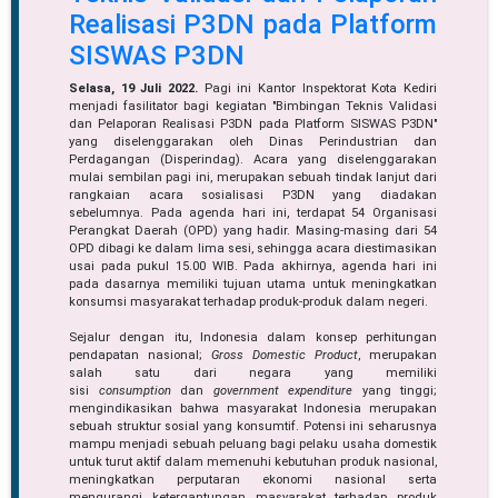
Realisasi P3DN pada Platform
SISWAS P3DN
Selasa, 19 Juli 2022.
Pagi ini Kantor Inspektorat Kota Kediri
menjadi fasilitator bagi kegiatan "Bimbingan Teknis Validasi
dan Pelaporan Realisasi P3DN pada Platform SISWAS P3DN"
yang diselenggarakan oleh Dinas Perindustrian dan
Perdagangan (Disperindag). Acara yang diselenggarakan
mulai sembilan pagi ini, merupakan sebuah tindak lanjut dari
rangkaian acara sosialisasi P3DN yang diadakan
sebelumnya. Pada agenda hari ini, terdapat 54 Organisasi
Perangkat Daerah (OPD) yang hadir. Masing-masing dari 54
OPD dibagi ke dalam lima sesi, sehingga acara diestimasikan
usai pada pukul 15.00 WIB. Pada akhirnya, agenda hari ini
pada dasarnya memiliki tujuan utama untuk meningkatkan
konsumsi masyarakat terhadap produk-produk dalam negeri.
Sejalur dengan itu, Indonesia dalam konsep perhitungan
pendapatan nasional;
Gross Domestic Product
, merupakan
salah satu dari negara yang memiliki
sisi
consumption
dan
government expenditure
yang tinggi;
mengindikasikan bahwa masyarakat Indonesia merupakan
sebuah struktur sosial yang konsumtif. Potensi ini seharusnya
mampu menjadi sebuah peluang bagi pelaku usaha domestik
untuk turut aktif dalam memenuhi kebutuhan produk nasional,
meningkatkan perputaran ekonomi nasional serta
mengurangi ketergantungan masyarakat terhadap produk