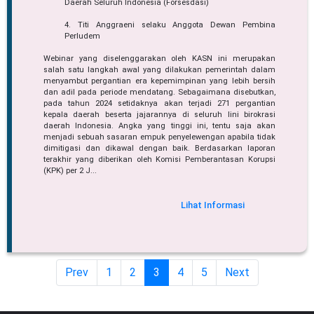
Daerah Seluruh Indonesia (Forsesdasi)
4. Titi Anggraeni selaku Anggota Dewan Pembina
Perludem
Webinar yang diselenggarakan oleh KASN ini merupakan
salah satu langkah awal yang dilakukan pemerintah dalam
menyambut pergantian era kepemimpinan yang lebih bersih
dan adil pada periode mendatang. Sebagaimana disebutkan,
pada tahun 2024 setidaknya akan terjadi 271 pergantian
kepala daerah beserta jajarannya di seluruh lini birokrasi
daerah Indonesia. Angka yang tinggi ini, tentu saja akan
menjadi sebuah sasaran empuk penyelewengan apabila tidak
dimitigasi dan dikawal dengan baik. Berdasarkan laporan
terakhir yang diberikan oleh Komisi Pemberantasan Korupsi
(KPK) per 2 J...
Lihat Informasi
(current)
Prev
1
2
3
4
5
Next